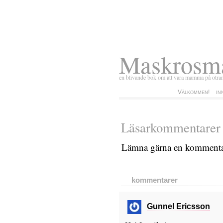
Maskros
en blivande bok om att vara mamma på otra
Välkommen!
in
Läsarkommentarer
Lämna gärna en kommenta
kommentarer
Gunnel Ericsson