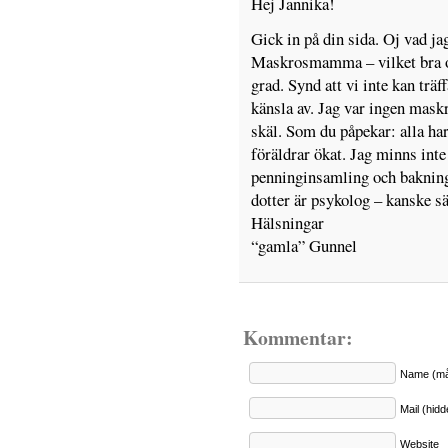
Hej Jannika!
Gick in på din sida. Oj vad jag
Maskrosmamma – vilket bra o
grad. Synd att vi inte kan träf
känsla av. Jag var ingen mas
skäl. Som du påpekar: alla har
föräldrar ökat. Jag minns int
penninginsamling och bakning.
dotter är psykolog – kanske s
Hälsningar
“gamla” Gunnel
Kommentar:
Name (må
Mail (hid
Website