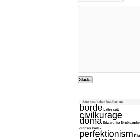
Sånt som boken handlar om
borde
bättre sätt
civilkurage
döma
Edward
fira
förnöjsamhe
gränser
kärlek
perfektionism
Rikt